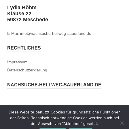
Lydia Böhm
Klause 22
59872 Meschede
E-Mai: info@nachsuche-hellweg-sauerland.de
RECHTLICHES
Impressum
Datenschutzerklärung
NACHSUCHE-HELLWEG-SAUERLAND.DE
Diese Website benutzt Cookies für grundsätzliche Funktionen
der Seiten. Technisch notwendige Cookies werden auch bei
Copyright © 2026 nachsuche-hellweg-sauerland.de
Theme by
Puro
der Auswahl von "Ablehnen" gesetzt.