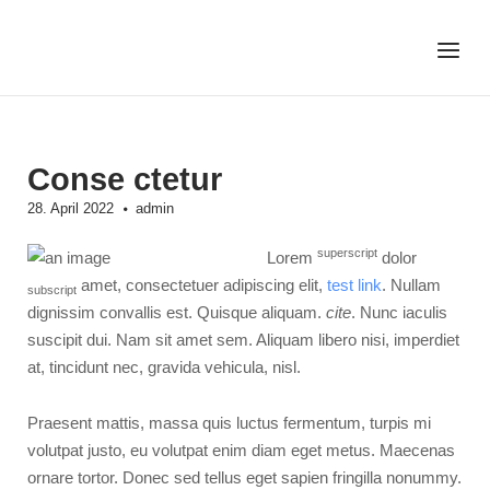
Skip
to
Home
Menu
content
Conse ctetur
28. April 2022
admin
superscript
Lorem
dolor
amet, consectetuer adipiscing elit,
test link
. Nullam
subscript
dignissim convallis est. Quisque aliquam.
cite
. Nunc iaculis
suscipit dui. Nam sit amet sem. Aliquam libero nisi, imperdiet
at, tincidunt nec, gravida vehicula, nisl.
Praesent mattis, massa quis luctus fermentum, turpis mi
volutpat justo, eu volutpat enim diam eget metus. Maecenas
ornare tortor. Donec sed tellus eget sapien fringilla nonummy.